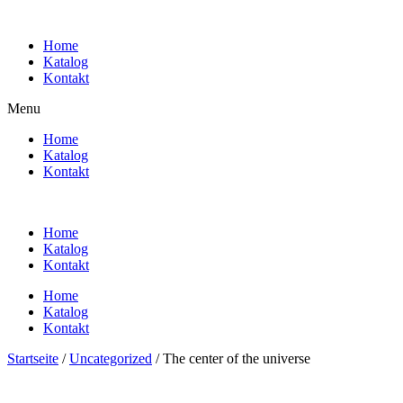
Zum
Inhalt
Home
wechseln
Katalog
Kontakt
Menu
Home
Katalog
Kontakt
Home
Katalog
Kontakt
Home
Katalog
Kontakt
Startseite
/
Uncategorized
/ The center of the universe