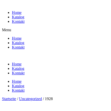
Zum
Inhalt
Home
wechseln
Katalog
Kontakt
Menu
Home
Katalog
Kontakt
Home
Katalog
Kontakt
Home
Katalog
Kontakt
Startseite
/
Uncategorized
/ 1928