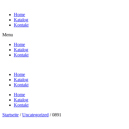
Zum
Inhalt
Home
wechseln
Katalog
Kontakt
Menu
Home
Katalog
Kontakt
Home
Katalog
Kontakt
Home
Katalog
Kontakt
Startseite
/
Uncategorized
/ 0891